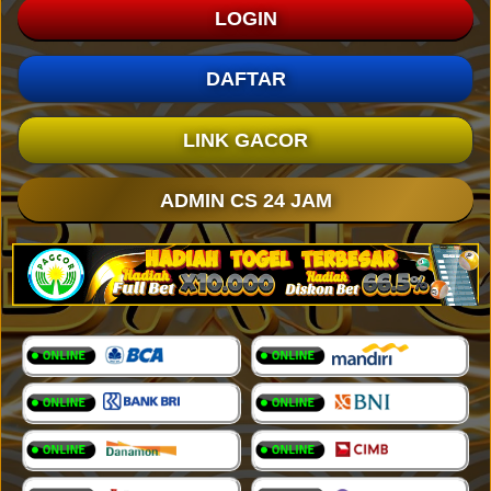
LOGIN
DAFTAR
LINK GACOR
ADMIN CS 24 JAM